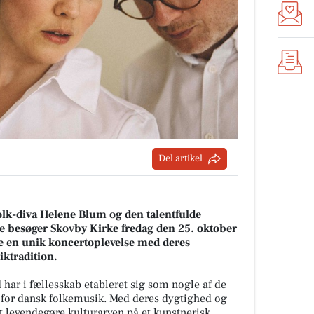
Del artikel
lk-diva Helene Blum og den talentfulde
de besøger Skovby Kirke fredag den 25. oktober
re en unik koncertoplevelse med deres
iktradition.
ar i fællesskab etableret sig som nogle af de
for dansk folkemusik. Med deres dygtighed og
 levendegøre kulturarven på et kunstnerisk