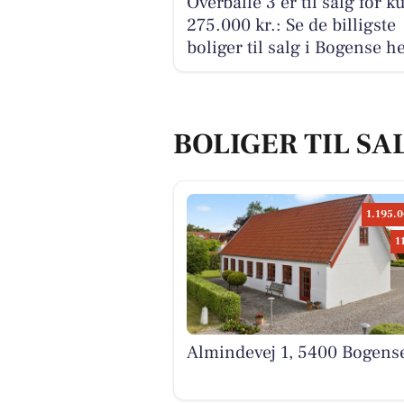
Overballe 3 er til salg for k
275.000 kr.: Se de billigste
boliger til salg i Bogense h
BOLIGER TIL SA
1.195.0
1
Almindevej 1, 5400 Bogens