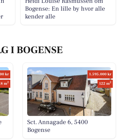
un
Heidi Louise Rasmussen om
Bogense: En lille by hvor alle
er
kender alle
LG I BOGENSE
00 kr
1.595.000 kr
2
2
18 m
122 m
e
Sct. Annagade 6, 5400
Bogense