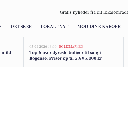
Gratis nyheder fra
dit
lokalområde
V
DET SKER
LOKALT NYT
MØD DINE NABOER
05-08-2026 13:00 |
BOLIGMARKED
r mild
Top 6 over dyreste boliger til salg i
Bogense. Priser op til 5.995.000 kr