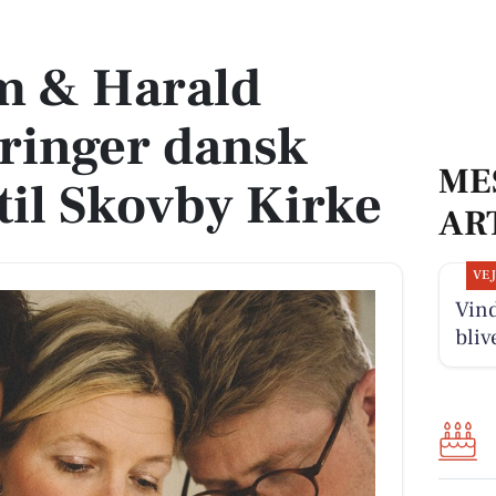
r dansk folkemusik til Skovby Kirke
m & Harald
ringer dansk
ME
til Skovby Kirke
AR
VE
Vind
bliv