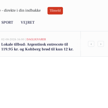
 -
direkte i din indbakke
Tilmeld
SPORT
VEJRET
02-08-2026 16:00 |
DAGLIGVARER
02-08-2026 15:05
‹
›
Lokale tilbud: Argentinsk entrecote til
Birkevej 1 i 
119,95 kr. og Kohberg brød til kun 12 kr.
14.353.241 -
boliger