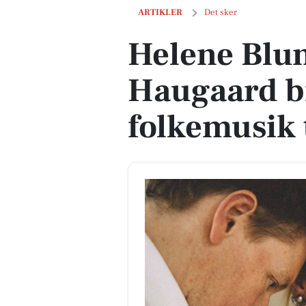
Helene Blum & Harald Haugaard bringe
ARTIKLER
Det sker
Helene Blu
Haugaard b
folkemusik 