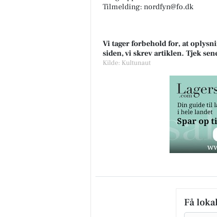
Tilmelding: nordfyn@fo.dk
Vi tager forbehold for, at oply
siden, vi skrev artiklen. Tjek se
Kilde: Kultunaut
Få loka
Email