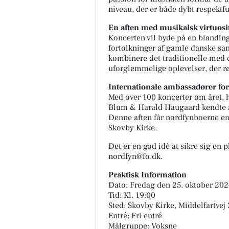
niveau, der er både dybt respektf
En aften med musikalsk virtuosi
Koncerten vil byde på en blandin
fortolkninger af gamle danske san
kombinere det traditionelle med 
uforglemmelige oplevelser, der r
Internationale ambassadører fo
Med over 100 koncerter om året, h
Blum & Harald Haugaard kendte a
Denne aften får nordfynboerne en
Skovby Kirke.
Det er en god idé at sikre sig en 
nordfyn@fo.dk.
Praktisk Information
Dato: Fredag den 25. oktober 20
Tid: Kl. 19:00
Sted: Skovby Kirke, Middelfartvej
Entré: Fri entré
Målgruppe: Voksne