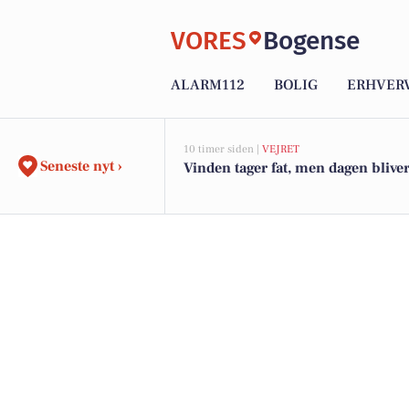
VORES
Bogense
ALARM112
BOLIG
ERHVER
10 timer siden |
VEJRET
Seneste nyt ›
Vinden tager fat, men dagen blive