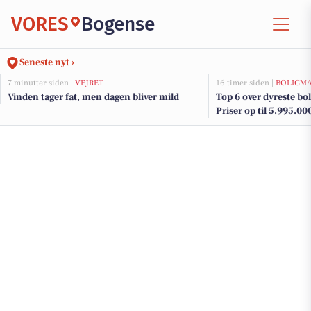
VORES
Bogense
Seneste nyt ›
7 minutter siden |
VEJRET
16 timer siden |
BOLIGM
Vinden tager fat, men dagen bliver mild
Top 6 over dyreste boli
Priser op til 5.995.00