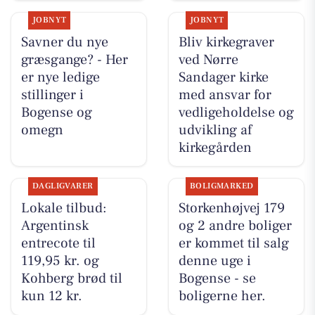
JOBNYT
JOBNYT
Savner du nye
Bliv kirkegraver
græsgange? - Her
ved Nørre
er nye ledige
Sandager kirke
stillinger i
med ansvar for
Bogense og
vedligeholdelse og
omegn
udvikling af
kirkegården
DAGLIGVARER
BOLIGMARKED
Lokale tilbud:
Storkenhøjvej 179
Argentinsk
og 2 andre boliger
entrecote til
er kommet til salg
119,95 kr. og
denne uge i
Kohberg brød til
Bogense - se
kun 12 kr.
boligerne her.