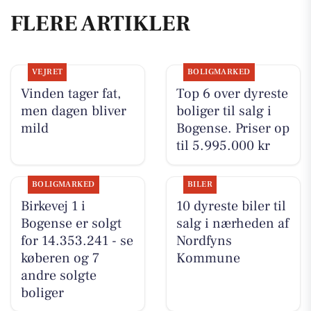
FLERE ARTIKLER
VEJRET
BOLIGMARKED
Vinden tager fat,
Top 6 over dyreste
men dagen bliver
boliger til salg i
mild
Bogense. Priser op
til 5.995.000 kr
BOLIGMARKED
BILER
Birkevej 1 i
10 dyreste biler til
Bogense er solgt
salg i nærheden af
for 14.353.241 - se
Nordfyns
køberen og 7
Kommune
andre solgte
boliger