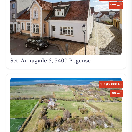
2
122 m
Sct. Annagade 6, 5400 Bogense
3.295.000 kr
2
88 m