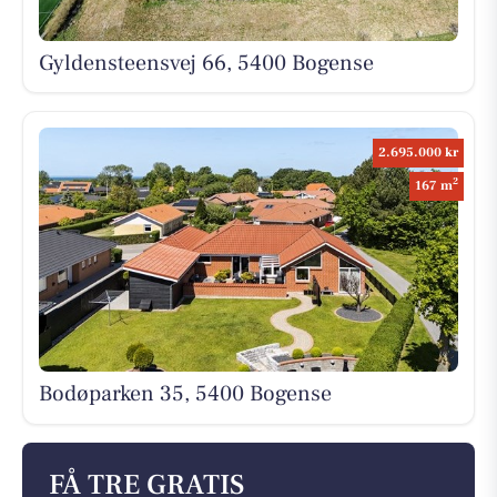
Gyldensteensvej 66, 5400 Bogense
2.695.000 kr
2
167 m
Bodøparken 35, 5400 Bogense
FÅ TRE GRATIS