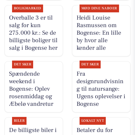
BOLIGMARKED
MØD DINE NABOER
Overballe 3 er til
Heidi Louise
salg for kun
Rasmussen om
275.000 kr.: Se de
Bogense: En lille
billigste boliger til
by hvor alle
salg i Bogense her
kender alle
DET SKER
DET SKER
Spændende
Fra
weekend i
designrundvisnin
Bogense: Oplev
g til natursange:
rosenmiddag og
Ugens oplevelser i
Æbelø vandretur
Bogense
BILER
LOKALT NYT
De billigste biler i
Betaler du for