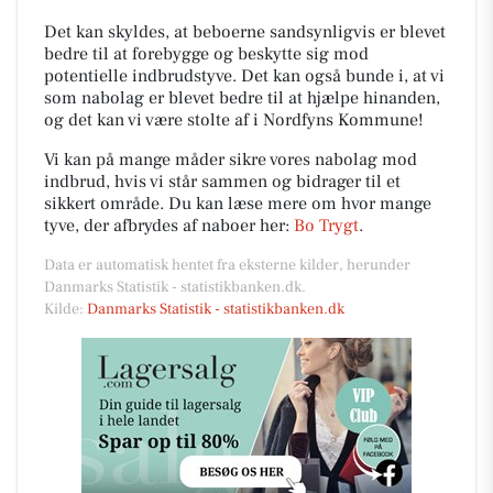
Det kan skyldes, at beboerne sandsynligvis er blevet
bedre til at forebygge og beskytte sig mod
potentielle indbrudstyve. Det kan også bunde i, at vi
som nabolag er blevet bedre til at hjælpe hinanden,
og det kan vi være stolte af i Nordfyns Kommune!
Vi kan på mange måder sikre vores nabolag mod
indbrud, hvis vi står sammen og bidrager til et
sikkert område. Du kan læse mere om hvor mange
tyve, der afbrydes af naboer her:
Bo Trygt
.
Data er automatisk hentet fra eksterne kilder, herunder
Danmarks Statistik - statistikbanken.dk.
Kilde:
Danmarks Statistik - statistikbanken.dk