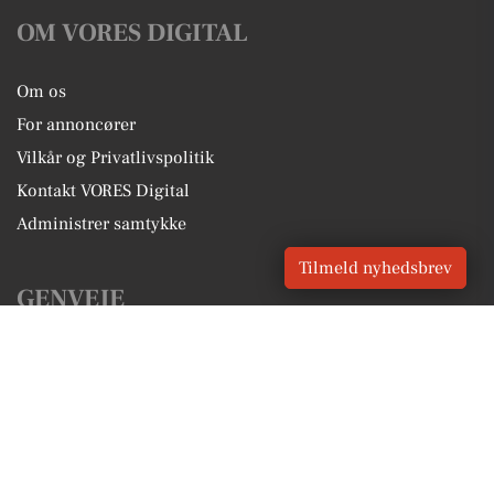
OM VORES DIGITAL
Om os
For annoncører
Vilkår og Privatlivspolitik
Kontakt VORES Digital
Administrer samtykke
Tilmeld nyhedsbrev
GENVEJE
Seneste nyt fra Bogense
Vores lokale erhverv
Kalenderen for Bogense
Fakta om Bogense
Erhvervsartikler