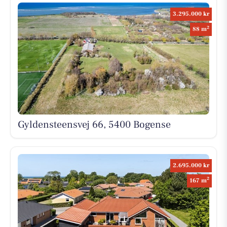
3.295.000 kr
2
88 m
Gyldensteensvej 66, 5400 Bogense
2.695.000 kr
2
167 m