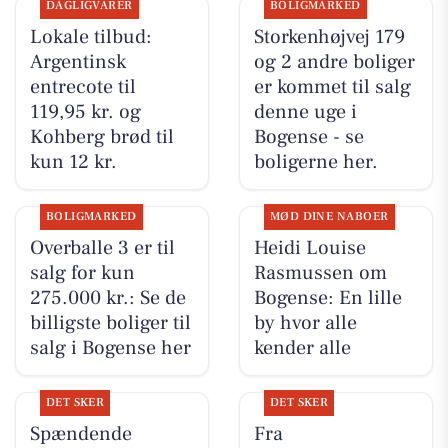
DAGLIGVARER
BOLIGMARKED
Lokale tilbud:
Storkenhøjvej 179
Argentinsk
og 2 andre boliger
entrecote til
er kommet til salg
119,95 kr. og
denne uge i
Kohberg brød til
Bogense - se
kun 12 kr.
boligerne her.
BOLIGMARKED
MØD DINE NABOER
Overballe 3 er til
Heidi Louise
salg for kun
Rasmussen om
275.000 kr.: Se de
Bogense: En lille
billigste boliger til
by hvor alle
salg i Bogense her
kender alle
DET SKER
DET SKER
Spændende
Fra