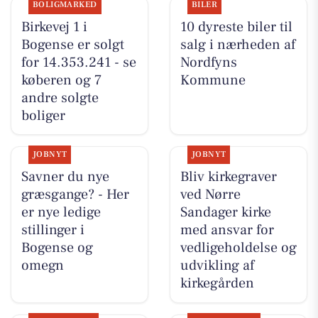
BOLIGMARKED
BILER
Birkevej 1 i
10 dyreste biler til
Bogense er solgt
salg i nærheden af
for 14.353.241 - se
Nordfyns
køberen og 7
Kommune
andre solgte
boliger
JOBNYT
JOBNYT
Savner du nye
Bliv kirkegraver
græsgange? - Her
ved Nørre
er nye ledige
Sandager kirke
stillinger i
med ansvar for
Bogense og
vedligeholdelse og
omegn
udvikling af
kirkegården