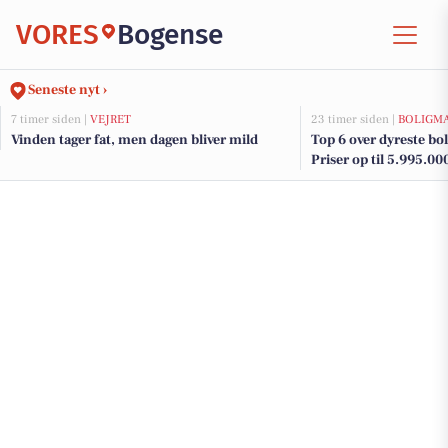
VORES
Bogense
Seneste nyt ›
7 timer siden |
VEJRET
23 timer siden |
BOLIGM
Vinden tager fat, men dagen bliver mild
Top 6 over dyreste boli
Priser op til 5.995.00