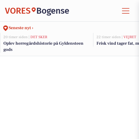
VORES
Bogense
Seneste nyt ›
20 timer siden |
DET SKER
22 timer siden |
VEJRET
Oplev herregårdshistorie på Gyldensteen
Frisk vind tager fat, 
gods