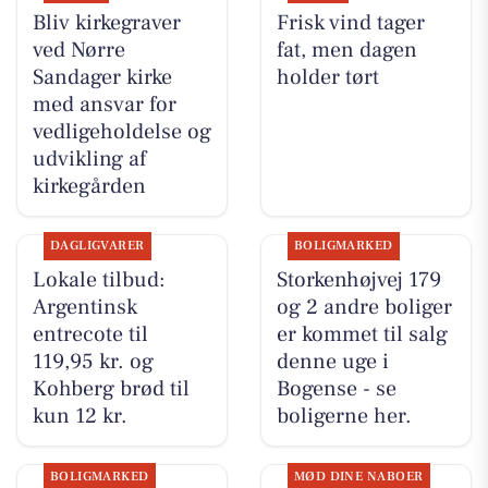
Bliv kirkegraver
Frisk vind tager
ved Nørre
fat, men dagen
Sandager kirke
holder tørt
med ansvar for
vedligeholdelse og
udvikling af
kirkegården
DAGLIGVARER
BOLIGMARKED
Lokale tilbud:
Storkenhøjvej 179
Argentinsk
og 2 andre boliger
entrecote til
er kommet til salg
119,95 kr. og
denne uge i
Kohberg brød til
Bogense - se
kun 12 kr.
boligerne her.
BOLIGMARKED
MØD DINE NABOER