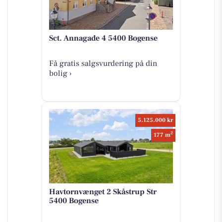
Sct. Annagade 4 5400 Bogense
Få gratis salgsvurdering på din
bolig ›
5.125.000 kr
2
177 m
Havtornvænget 2 Skåstrup Str
5400 Bogense