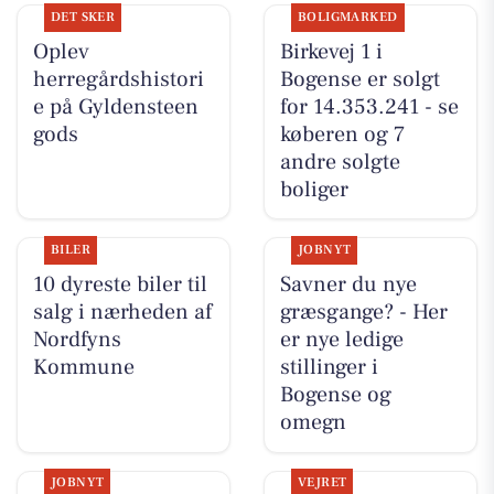
DET SKER
BOLIGMARKED
Oplev
Birkevej 1 i
herregårdshistori
Bogense er solgt
e på Gyldensteen
for 14.353.241 - se
gods
køberen og 7
andre solgte
boliger
BILER
JOBNYT
10 dyreste biler til
Savner du nye
salg i nærheden af
græsgange? - Her
Nordfyns
er nye ledige
Kommune
stillinger i
Bogense og
omegn
JOBNYT
VEJRET