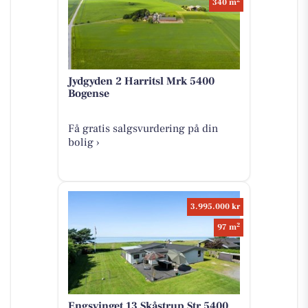
340 m
Jydgyden 2 Harritsl Mrk 5400
Bogense
Få gratis salgsvurdering på din
bolig ›
3.995.000 kr
2
97 m
Engsvinget 13 Skåstrup Str 5400