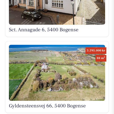
Sct. Annagade 6, 5400 Bogense
3.295.000 kr
2
88 m
Gyldensteensvej 66, 5400 Bogense