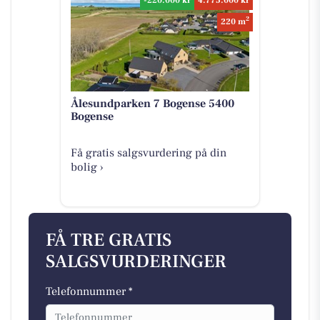
-220.000 kr
4.775.000 kr
2
220 m
Ålesundparken 7 Bogense 5400
Bogense
Få gratis salgsvurdering på din
bolig ›
FÅ TRE GRATIS
SALGSVURDERINGER
Telefonnummer *