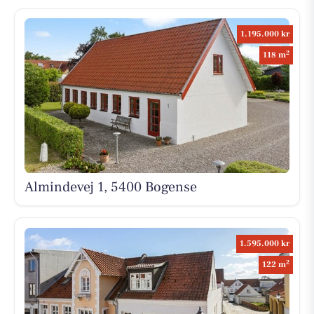
1.195.000 kr
2
118 m
Almindevej 1, 5400 Bogense
1.595.000 kr
2
122 m