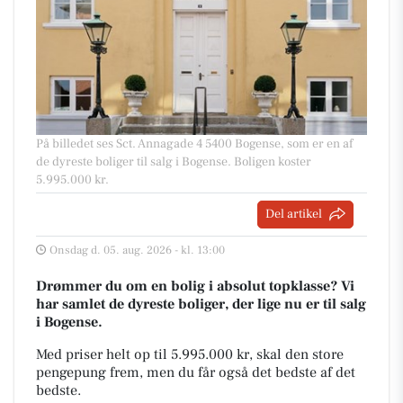
På billedet ses Sct. Annagade 4 5400 Bogense, som er en af
de dyreste boliger til salg i Bogense. Boligen koster
5.995.000 kr.
Del artikel
Onsdag d. 05. aug. 2026 - kl. 13:00
Drømmer du om en bolig i absolut topklasse? Vi
har samlet de dyreste boliger, der lige nu er til salg
i Bogense.
Med priser helt op til 5.995.000 kr, skal den store
pengepung frem, men du får også det bedste af det
bedste.