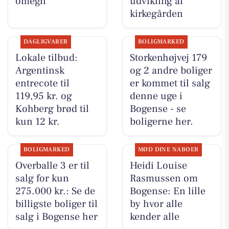
omegn
udvikling af
kirkegården
DAGLIGVARER
BOLIGMARKED
Lokale tilbud:
Storkenhøjvej 179
Argentinsk
og 2 andre boliger
entrecote til
er kommet til salg
119,95 kr. og
denne uge i
Kohberg brød til
Bogense - se
kun 12 kr.
boligerne her.
BOLIGMARKED
MØD DINE NABOER
Overballe 3 er til
Heidi Louise
salg for kun
Rasmussen om
275.000 kr.: Se de
Bogense: En lille
billigste boliger til
by hvor alle
salg i Bogense her
kender alle