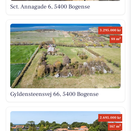
Sct. Annagade 6, 5400 Bogense
3.295.000 kr
2
88 m
Gyldensteensvej 66, 5400 Bogense
2.695.000 kr
2
167 m