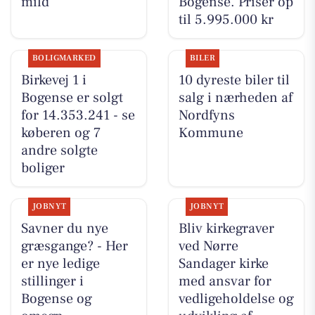
mild
Bogense. Priser op
til 5.995.000 kr
BOLIGMARKED
BILER
Birkevej 1 i
10 dyreste biler til
Bogense er solgt
salg i nærheden af
for 14.353.241 - se
Nordfyns
køberen og 7
Kommune
andre solgte
boliger
JOBNYT
JOBNYT
Savner du nye
Bliv kirkegraver
græsgange? - Her
ved Nørre
er nye ledige
Sandager kirke
stillinger i
med ansvar for
Bogense og
vedligeholdelse og