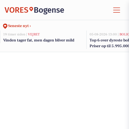
VORES
Bogense
Seneste nyt ›
19 timer siden |
VEJRET
05-08-2026 13:00 |
BOLI
Vinden tager fat, men dagen bliver mild
Top 6 over dyreste boli
Priser op til 5.995.00