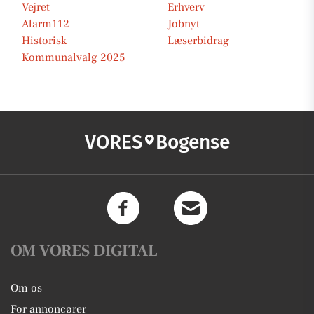
Vejret
Erhverv
Alarm112
Jobnyt
Historisk
Læserbidrag
Kommunalvalg 2025
VORES
Bogense
OM VORES DIGITAL
Om os
For annoncører