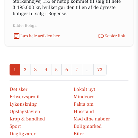
Storkenhøjvej 155 er netop kommet til salg til hele
3.495.000 kr, hvilket gør den til en af de dyreste
boliger til salg i Bogense.
Kilde: Boliga
Læs hele artiklen her
Kopiér link
1
2
3
4
5
6
7
...
73
Det sker
Lokalt nyt
Erhvervsprofil
Mindeord
Lykønskning
Fakta om
Opslagstavlen
Husstand
Krop & Sundhed
Mød dine naboer
Sport
Boligmarked
Dagligvarer
Biler