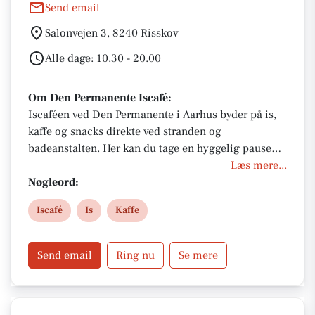
Send email
Salonvejen 3, 8240 Risskov
Alle dage: 10.30 - 20.00
Om Den Permanente Iscafé:
Iscaféen ved Den Permanente i Aarhus byder på is,
kaffe og snacks direkte ved stranden og
badeanstalten. Her kan du tage en hyggelig pause
med havudsigt, frisk luft og afslappet stemning tæt
Læs mere...
på vandet.
Nøgleord:
Iscafé
Is
Kaffe
Send email
Ring nu
Se mere