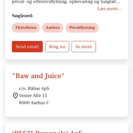
privat- og erhvervsflytning, opbevaring og tungløft i
Aarhus og hele Jylland. Vores erfarne team sikrer
Læs mere...
tryg, effektiv og miljøbevidst flytning med fokus på
Nøgleord:
kvalitet, service og konkurrencedygtige priser.
Flyttefirma
Aarhus
Privatflytning
Kontakt os i dag for et tilbud.
Send email
Ring nu
Se mere
"Raw and Juice"
c/o. Råbar ApS
Vester Allé 15
8000 Aarhus C