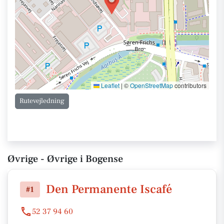
Leaflet
|
©
OpenStreetMap
contributors
Rutevejledning
Øvrige - Øvrige i Bogense
Den Permanente Iscafé
#1
52 37 94 60