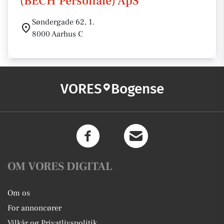
(BECH Personale) ApS
Søndergade 62, 1.
8000 Aarhus C
VORES
Bogense
OM VORES DIGITAL
Om os
For annoncører
Vilkår og Privatlivspolitik