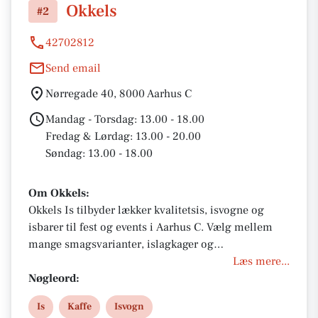
Okkels
#2
42702812
Send email
Nørregade 40, 8000 Aarhus C
Mandag - Torsdag: 13.00 - 18.00
Fredag & Lørdag: 13.00 - 20.00
Søndag: 13.00 - 18.00
Om Okkels:
Okkels Is tilbyder lækker kvalitetsis, isvogne og
isbarer til fest og events i Aarhus C. Vælg mellem
mange smagsvarianter, islagkager og
skræddersyede løsninger til dit arrengement. Perfekt
Læs mere...
til enhver fest med nem booking, levering og fokus
Nøgleord:
på bæredygtighed og smagsoplevelser.
Is
Kaffe
Isvogn