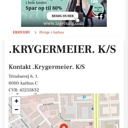
.Krygermeier. K/S
ERHVERV
Øvrige i Aarhus
.KRYGERMEIER. K/S
Kontakt .Krygermeier. K/S
Trindsøvej 6, 1.
8000 Aarhus C
CVR: 45255832
+
−