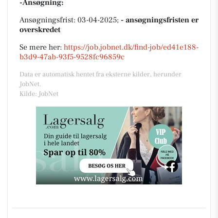
-Ansøgning:
Ansøgningsfrist: 03-04-2025;
- ansøgningsfristen er
overskredet
Se mere her:
https://job.jobnet.dk/find-job/ed41e188-
b3d9-47ab-93f5-9528fc96859c
Data er automatisk hentet fra eksterne kilder, herunder
JobNet.
Kilde: JobNet