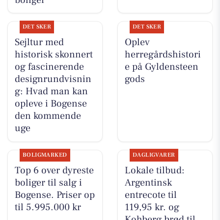
DET SKER
DET SKER
Sejltur med
Oplev
historisk skonnert
herregårdshistori
og fascinerende
e på Gyldensteen
designrundvisnin
gods
g: Hvad man kan
opleve i Bogense
den kommende
uge
BOLIGMARKED
DAGLIGVARER
Top 6 over dyreste
Lokale tilbud:
boliger til salg i
Argentinsk
Bogense. Priser op
entrecote til
til 5.995.000 kr
119,95 kr. og
Kohberg brød til