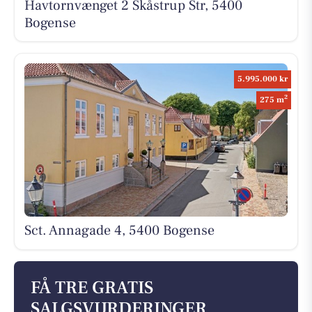
Havtornvænget 2 Skåstrup Str, 5400
Bogense
5.995.000 kr
2
275 m
Sct. Annagade 4, 5400 Bogense
FÅ TRE GRATIS
SALGSVURDERINGER