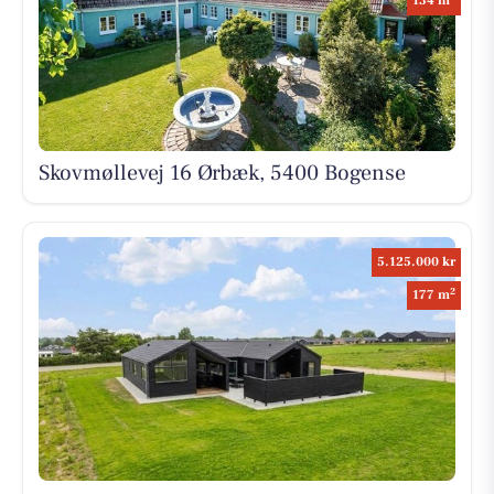
134 m
Skovmøllevej 16 Ørbæk, 5400 Bogense
5.125.000 kr
2
177 m