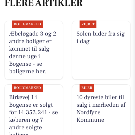
FLERE ARTIKLER
BOLIGMARKED
VEJRET
Æbeløgade 3 og 2
Solen bider fra sig
andre boliger er
i dag
kommet til salg
denne uge i
Bogense - se
boligerne her.
BOLIGMARKED
BILER
Birkevej 1 i
10 dyreste biler til
Bogense er solgt
salg i nærheden af
for 14.353.241 - se
Nordfyns
køberen og 7
Kommune
andre solgte
boliger