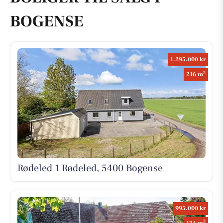
BOGENSE
1.295.000 kr
2
216 m
Rødeled 1 Rødeled, 5400 Bogense
995.000 kr
2