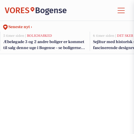
VORES
Bogense
Seneste nyt ›
5 timer siden |
BOLIGMARKED
6 timer siden |
DET SKER
Æbeløgade 3 og 2 andre boliger er kommet
Sejltur med historisk
til salg denne uge i Bogense - se boligerne
fascinerende design
her.
kan opleve i Bogens