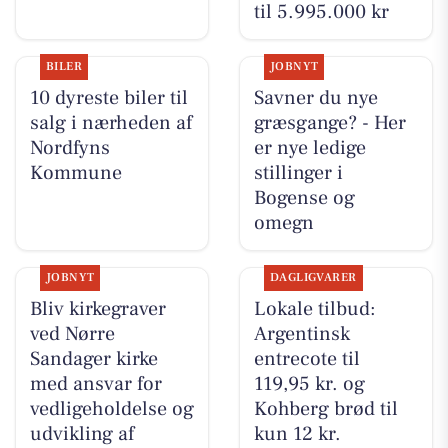
til 5.995.000 kr
BILER
JOBNYT
10 dyreste biler til
Savner du nye
salg i nærheden af
græsgange? - Her
Nordfyns
er nye ledige
Kommune
stillinger i
Bogense og
omegn
JOBNYT
DAGLIGVARER
Bliv kirkegraver
Lokale tilbud:
ved Nørre
Argentinsk
Sandager kirke
entrecote til
med ansvar for
119,95 kr. og
vedligeholdelse og
Kohberg brød til
udvikling af
kun 12 kr.