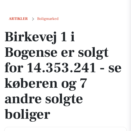
Birkevej 1 i Bogense er solgt for 14.353.241 - se køberen og 7 andre s
ARTIKLER
Boligmarked
Birkevej 1 i
Bogense er solgt
for 14.353.241 - se
køberen og 7
andre solgte
boliger