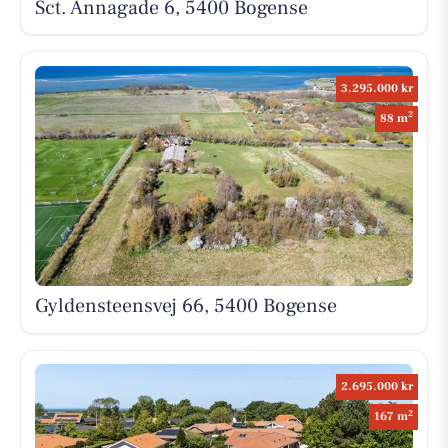
Sct. Annagade 6, 5400 Bogense
3.295.000 kr
2
88 m
Gyldensteensvej 66, 5400 Bogense
2.695.000 kr
2
167 m