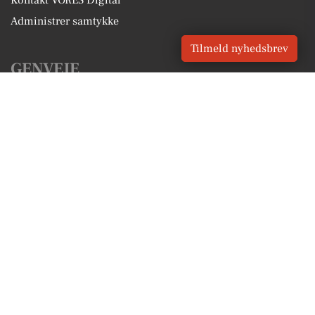
Administrer samtykke
Tilmeld nyhedsbrev
GENVEJE
Seneste nyt fra Bogense
Vores lokale erhverv
Kalenderen for Bogense
Fakta om Bogense
Erhvervsartikler
Nordfyns Kommune
Få en gratis salgsvurdering
Sponsoreret indhold