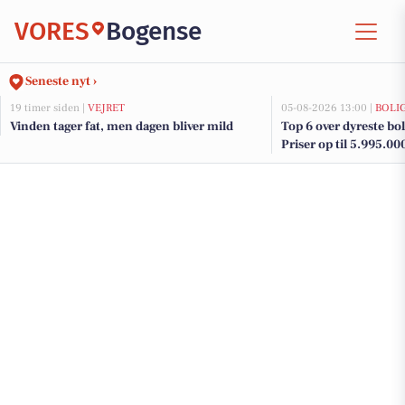
VORES
Bogense
Seneste nyt ›
19 timer siden |
VEJRET
05-08-2026 13:00 |
BOLI
Vinden tager fat, men dagen bliver mild
Top 6 over dyreste boli
Priser op til 5.995.00