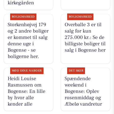
kirkegården
BOLIGMARKED
BOLIGMARKED
Storkenhøjvej 179
Overballe 3 er til
og 2 andre boliger
salg for kun
er kommet til salg
275.000 kr.: Se de
denne uge i
billigste boliger til
Bogense - se
salg i Bogense her
boligerne her.
MØD DINE NABOER
DET SKER
Heidi Louise
Spændende
Rasmussen om
weekend i
Bogense: En lille
Bogense: Oplev
by hvor alle
rosenmiddag og
kender alle
Æbelø vandretur