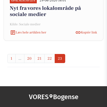
29-06-2020 16:01
OPSLAGSTAVLEN
Nyt fra vores lokalområde på
sociale medier
Kilde: Sociale medier
Læs hele artiklen her
Kopiér link
1
...
20
21
22
23
VORES
Bogense