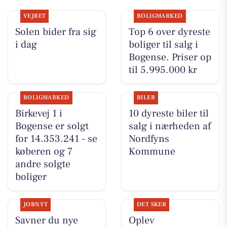
VEJRET
BOLIGMARKED
Solen bider fra sig
Top 6 over dyreste
i dag
boliger til salg i
Bogense. Priser op
til 5.995.000 kr
BOLIGMARKED
BILER
Birkevej 1 i
10 dyreste biler til
Bogense er solgt
salg i nærheden af
for 14.353.241 - se
Nordfyns
køberen og 7
Kommune
andre solgte
boliger
JOBNYT
DET SKER
Savner du nye
Oplev