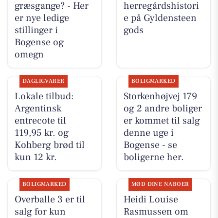
græsgange? - Her
herregårdshistori
er nye ledige
e på Gyldensteen
stillinger i
gods
Bogense og
omegn
DAGLIGVARER
BOLIGMARKED
Lokale tilbud:
Storkenhøjvej 179
Argentinsk
og 2 andre boliger
entrecote til
er kommet til salg
119,95 kr. og
denne uge i
Kohberg brød til
Bogense - se
kun 12 kr.
boligerne her.
BOLIGMARKED
MØD DINE NABOER
Overballe 3 er til
Heidi Louise
salg for kun
Rasmussen om