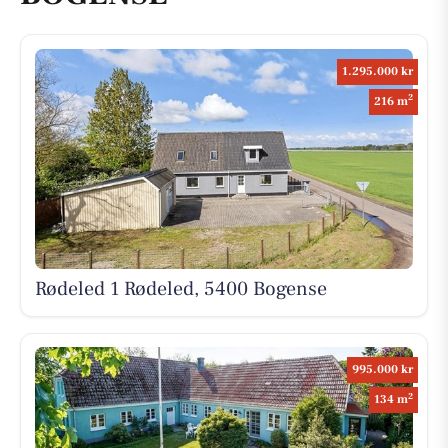
1.295.000 kr
2
216 m
Rødeled 1 Rødeled, 5400 Bogense
995.000 kr
2
134 m