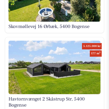
Skovmøllevej 16 Ørbæk, 5400 Bogense
5.125.000 kr
2
177 m
Havtornvænget 2 Skåstrup Str, 5400
Bogense