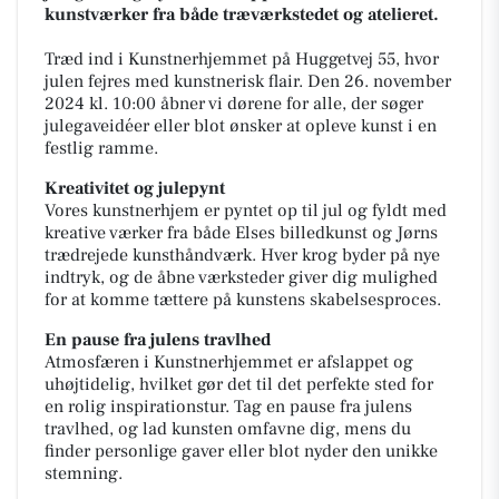
kunstværker fra både træværkstedet og atelieret.
Træd ind i Kunstnerhjemmet på Huggetvej 55, hvor
julen fejres med kunstnerisk flair. Den 26. november
2024 kl. 10:00 åbner vi dørene for alle, der søger
julegaveidéer eller blot ønsker at opleve kunst i en
festlig ramme.
Kreativitet og julepynt
Vores kunstnerhjem er pyntet op til jul og fyldt med
kreative værker fra både Elses billedkunst og Jørns
trædrejede kunsthåndværk. Hver krog byder på nye
indtryk, og de åbne værksteder giver dig mulighed
for at komme tættere på kunstens skabelsesproces.
En pause fra julens travlhed
Atmosfæren i Kunstnerhjemmet er afslappet og
uhøjtidelig, hvilket gør det til det perfekte sted for
en rolig inspirationstur. Tag en pause fra julens
travlhed, og lad kunsten omfavne dig, mens du
finder personlige gaver eller blot nyder den unikke
stemning.