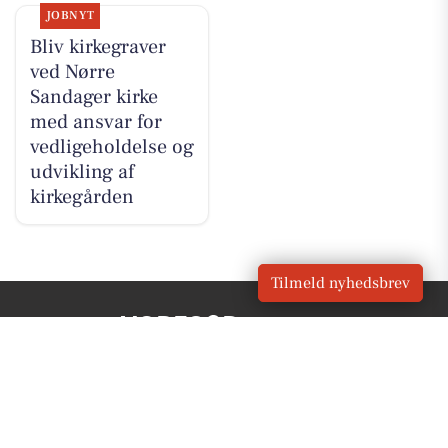
JOBNYT
Bliv kirkegraver
ved Nørre
Sandager kirke
med ansvar for
vedligeholdelse og
udvikling af
kirkegården
Tilmeld nyhedsbrev
VORES
Bogense