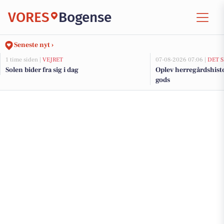
VORES
Bogense
Seneste nyt ›
1 time siden |
VEJRET
07-08-2026 07:06 |
DET 
Solen bider fra sig i dag
Oplev herregårdshist
gods