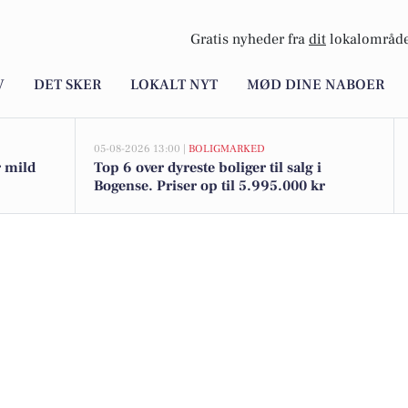
Gratis nyheder fra
dit
lokalområde
V
DET SKER
LOKALT NYT
MØD DINE NABOER
05-08-2026 13:00 |
BOLIGMARKED
r mild
Top 6 over dyreste boliger til salg i
Bogense. Priser op til 5.995.000 kr