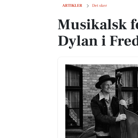
Musikalsk foredrag om Bob Dylan i F
ARTIKLER
Det sker
Musikalsk 
Dylan i Fre