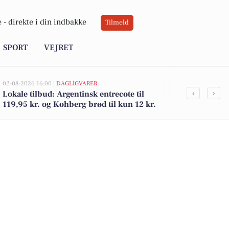
 -
direkte i din indbakke
Tilmeld
SPORT
VEJRET
02-08-2026 16:00 |
DAGLIGVARER
02-08-2026 15:05
‹
›
Lokale tilbud: Argentinsk entrecote til
Birkevej 1 i 
119,95 kr. og Kohberg brød til kun 12 kr.
14.353.241 -
boliger