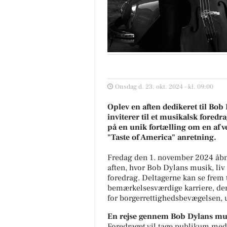
Onsdag d. 23. okt. 2024 - kl. 09:00
Oplev en aften dedikeret til Bob
inviterer til et musikalsk fore
på en unik fortælling om en af 
"Taste of America" anretning.
Fredag den 1. november 2024 åbn
aften, hvor Bob Dylans musik, li
foredrag. Deltagerne kan se frem
bemærkelsesværdige karriere, der
for borgerrettighedsbevægelsen,
En rejse gennem Bob Dylans mus
Foredraget vil tage publikum me