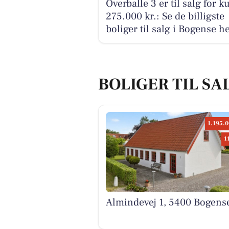
Overballe 3 er til salg for k
275.000 kr.: Se de billigste
boliger til salg i Bogense h
BOLIGER TIL SA
1.195.0
1
Almindevej 1, 5400 Bogens