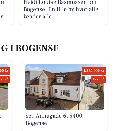
un
Heidi Louise Rasmussen om
Bogense: En lille by hvor alle
er
kender alle
LG I BOGENSE
00 kr
1.595.000 kr
2
2
18 m
122 m
e
Sct. Annagade 6, 5400
Bogense