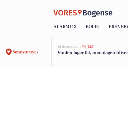
VORES
Bogense
ALARM112
BOLIG
ERHVER
16 timer siden |
VEJRET
Seneste nyt ›
Vinden tager fat, men dagen blive