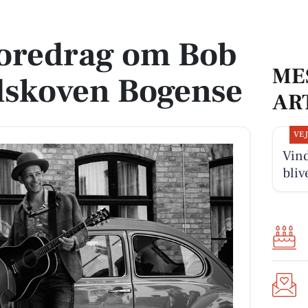
redskoven Bogense
foredrag om Bob
ME
dskoven Bogense
AR
VE
Vind
bliv