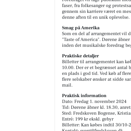
faser, fra folkesanger og protests
gennem sin karriere været en meste
denne aften til en unik oplevelse.
Smag på Amerika
Som en del af arrangementet vil d
"Taste of America". Dørene åbner k
inden det musikalske foredrag be
Praktiske detaljer
Billetter til arrangementet kan k
10.00. Der er et begrænset antal bi
en plads i god tid. Ved køb af fler
flere selskaber ønsker at sidde sa
mail.
Praktisk information
Dato: Fredag 1. november 2024
Tid: Dørene åbner kl. 18.30, anret
Sted: Fredskoven Bogense, Kristi
Entré: 199 kr ekskl. gebyr
Billetter: Kan købes indtil 30/10-
Kontakt: event@fredskoven.dk