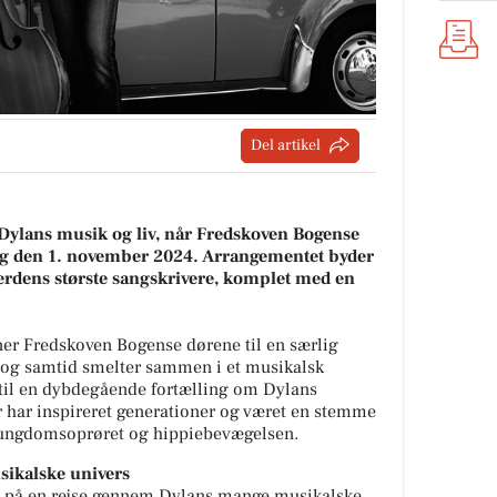
Del artikel
 Dylans musik og liv, når Fredskoven Bogense
drag den 1. november 2024. Arrangementet byder
verdens største sangskrivere, komplet med en
er Fredskoven Bogense dørene til en særlig
v og samtid smelter sammen i et musikalsk
 til en dybdegående fortælling om Dylans
 har inspireret generationer og været en stemme
 ungdomsoprøret og hippiebevægelsen.
ikalske univers
d på en rejse gennem Dylans mange musikalske