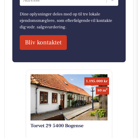
Adresse
Dine oplysninger deles med op til tre lokale
ejendomsmæglere, som efterfølgende vil kontakte
dig vedr. salgsvurdering.
Bliv kontaktet
1.195.000 kr
2
80 m
Torvet 29 5400 Bogense