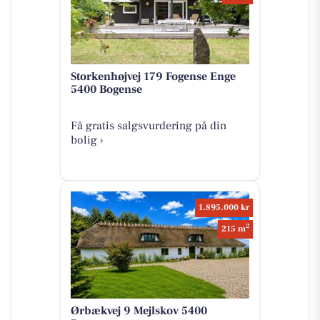
Storkenhøjvej 179 Fogense Enge
5400 Bogense
Få gratis salgsvurdering på din
bolig ›
1.895.000 kr
2
215 m
Ørbækvej 9 Mejlskov 5400