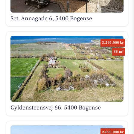
Sct. Annagade 6, 5400 Bogense
3.295.000 kr
2
88 m
Gyldensteensvej 66, 5400 Bogense
2.695.000 kr