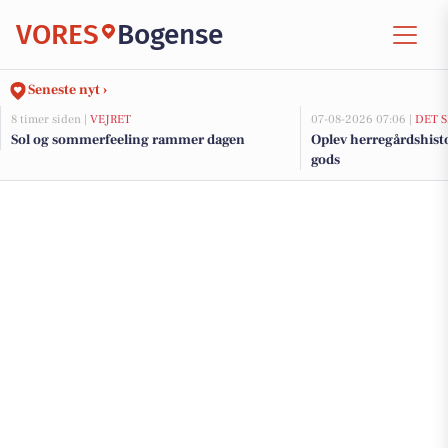
VORES
Bogense
Seneste nyt ›
8 timer siden |
VEJRET
07-08-2026 07:06 |
DET 
Sol og sommerfeeling rammer dagen
Oplev herregårdshist
gods