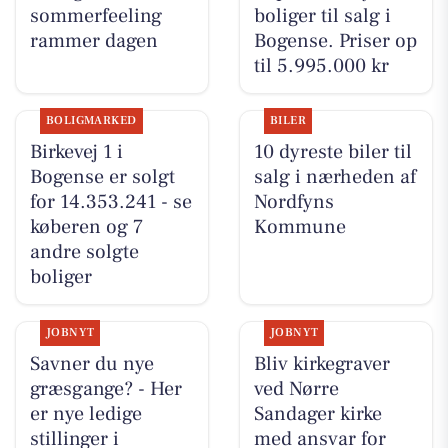
sommerfeeling
boliger til salg i
rammer dagen
Bogense. Priser op
til 5.995.000 kr
BOLIGMARKED
BILER
Birkevej 1 i
10 dyreste biler til
Bogense er solgt
salg i nærheden af
for 14.353.241 - se
Nordfyns
køberen og 7
Kommune
andre solgte
boliger
JOBNYT
JOBNYT
Savner du nye
Bliv kirkegraver
græsgange? - Her
ved Nørre
er nye ledige
Sandager kirke
stillinger i
med ansvar for