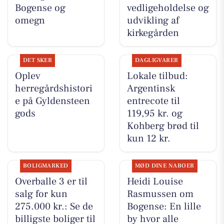
Bogense og
vedligeholdelse og
omegn
udvikling af
kirkegården
DET SKER
DAGLIGVARER
Oplev
Lokale tilbud:
herregårdshistori
Argentinsk
e på Gyldensteen
entrecote til
gods
119,95 kr. og
Kohberg brød til
kun 12 kr.
BOLIGMARKED
MØD DINE NABOER
Overballe 3 er til
Heidi Louise
salg for kun
Rasmussen om
275.000 kr.: Se de
Bogense: En lille
billigste boliger til
by hvor alle