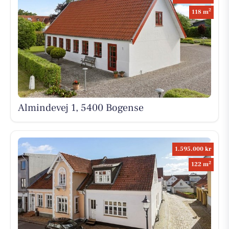
2
118 m
Almindevej 1, 5400 Bogense
1.595.000 kr
2
122 m