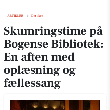
Skumringstime på Bogense Bibliotek: En aften med oplæsning og fæ
ARTIKLER
Det sker
Skumringstime på
Bogense Bibliotek:
En aften med
oplæsning og
fællessang