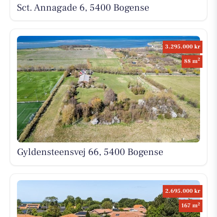
Sct. Annagade 6, 5400 Bogense
3.295.000 kr
2
88 m
Gyldensteensvej 66, 5400 Bogense
2.695.000 kr
2
167 m