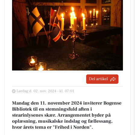
Del artikel
Lørdag d. 02. nov. 2024 - kl. 07:01
Mandag den 11. november 2024 inviterer Bogense
Bibliotek til en stemningsfuld aften i
stearinlysenes skær. Arrangementet byder på
oplæsning, musikalske indslag og fællessang,
hvor årets tema er "Frihed i Norden".