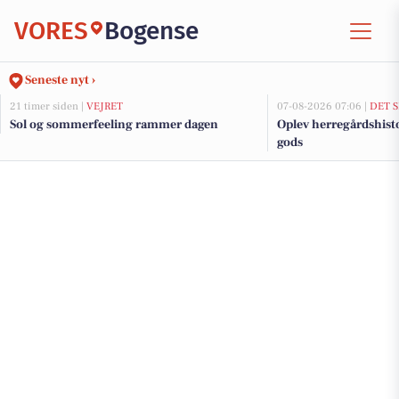
VORES
Bogense
Seneste nyt ›
21 timer siden |
VEJRET
07-08-2026 07:06 |
DET 
Sol og sommerfeeling rammer dagen
Oplev herregårdshist
gods