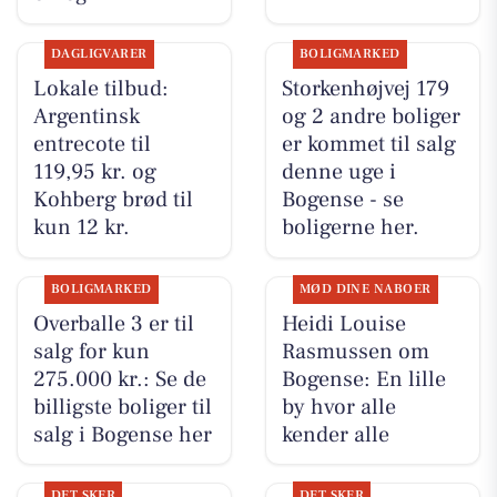
DAGLIGVARER
BOLIGMARKED
Lokale tilbud:
Storkenhøjvej 179
Argentinsk
og 2 andre boliger
entrecote til
er kommet til salg
119,95 kr. og
denne uge i
Kohberg brød til
Bogense - se
kun 12 kr.
boligerne her.
BOLIGMARKED
MØD DINE NABOER
Overballe 3 er til
Heidi Louise
salg for kun
Rasmussen om
275.000 kr.: Se de
Bogense: En lille
billigste boliger til
by hvor alle
salg i Bogense her
kender alle
DET SKER
DET SKER