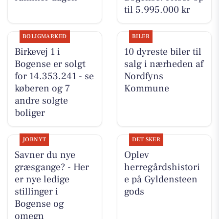
til 5.995.000 kr
BOLIGMARKED
BILER
Birkevej 1 i
10 dyreste biler til
Bogense er solgt
salg i nærheden af
for 14.353.241 - se
Nordfyns
køberen og 7
Kommune
andre solgte
boliger
JOBNYT
DET SKER
Savner du nye
Oplev
græsgange? - Her
herregårdshistori
er nye ledige
e på Gyldensteen
stillinger i
gods
Bogense og
omegn