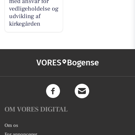
med ansvar for
vedligeholdelse og
udvikling af
kirkegården
VORES
Bogense
OM VORES DIGITAL
Om os
For annoncører